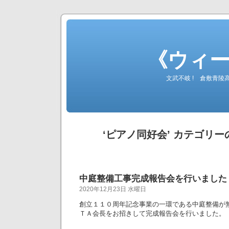
《ウィ
文武不岐 ! 倉敷青
‘ピアノ同好会’ カテゴリ
中庭整備工事完成報告会を行いました
2020年12月23日 水曜日
創立１１０周年記念事業の一環である中庭整備が
ＴＡ会長をお招きして完成報告会を行いました。