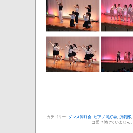
カテゴリー:
ダンス同好会
,
ピアノ同好会
,
演劇部
は受け付けていません