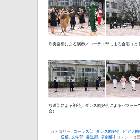
吹奏楽部による演奏／コーラス部による合唱（と
放送部による朗読／ダンス同好会によるパフォー
会）
カテゴリー:
コーラス部
,
ダンス同好会
,
ピアノ同
送部
,
文学部
,
書道部
,
演劇部
|
コメントは