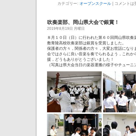
カテゴリー:
オープンスクール
|
コメントは
吹奏楽部、岡山県大会で銀賞！
2019年8月19日 月曜日
８月１０日（日）に行われた第６０回岡山県吹奏
敷青陵高校吹奏楽部は銀賞を受賞しました。
保護者の方々，関係者の方々，大変お世話になり
会ではさらに良い音楽を奏でられるよう，これか
援，どうもありがとうございました！
（写真は県大会当日の楽器運搬の様子やチューニ