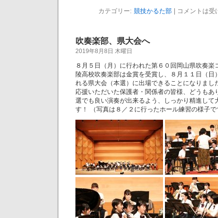
カテゴリー:
競技かるた部
|
コメントは受
吹奏楽部、県大会へ
2019年8月8日 木曜日
８月５日（月）に行われた第６０回岡山県吹奏楽
陵高校吹奏楽部は金賞を受賞し、８月１１日（日
れる県大会（本選）に出場できることになりまし
応援いただいた保護者・関係者の皆様、どうもあ
選でも良い演奏が出来るよう、しっかり精進して
す！ （写真は８／２に行ったホール練習の様子で