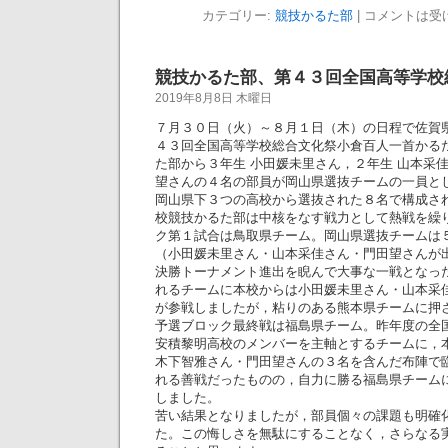
カテゴリー:
競技かるた部
|
コメントは受
競技かるた部、第４３回全国高等学校
2019年8月8日 木曜日
７月３０日（火）～８月１日（木）の日程で佐賀
４３回全国高等学校総合文化祭小倉百人一首かる
た部から３年生 小田媛未里さん，２年生 山本采
望さんの４名の部員が岡山県選抜チームの一員と
岡山県下３つの高校から選抜された８名で構成さ
校競技かるた部は中核をなす戦力として熱戦を繰
ク第１試合は鳥取県チーム。岡山県選抜チームは
（小田媛未里さん・山本采佳さん・門田望さんが
決勝トーナメント進出を睨んで大事な一戦となっ
れるチームに本校からは小田媛未里さん・山本采
が参戦しましたが，粘りのある熊本県チームに押
予選ブロック最終戦は福島県チーム。昨年度の全
安積黎明高校のメンバーを主軸とするチームに，
木下智雅さん・門田望さんの３名を含んだ布陣で
れる善戦だったものの，自力に勝る福島県チーム
しました。
苦い結果となりましたが，部員個々の課題も明確
た。この悔しさを無駄にすることなく，さらなる