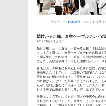
カテゴリー:
吹奏楽部
|
コメントは受け
競技かるた部、倉敷ケーブルテレビの
2019年8月9日 金曜日
先月出場した「小倉百人一首かるた第４１回全国
け，８月７日（水）倉敷ケーブルテレビの取材を
出場を果たした昨年度にに続き，今回は戦績報告
ことで，高校選手権に出場した団体戦メンバー８
普段どおりの練習に取り組む部員を背景に，高校
媛未里さん（３年生），現部長の門田望さん（２
競技かるた部の特徴は？」「競技かるたをしてい
の目標は？」といった質問に答えていました。初
たが，取材が進むにつれ徐々にリラックスムード
影する段では表情も豊かに笑い声も出てきていま
最後は，９月下旬に控える中国大会予選会に向け
取材は終了となりました。今後もこうした形で部
に精進しようと気持ちを新たにした部員たちでし