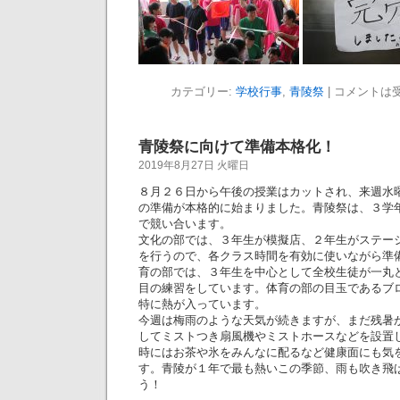
カテゴリー:
学校行事
,
青陵祭
|
コメントは
青陵祭に向けて準備本格化！
2019年8月27日 火曜日
８月２６日から午後の授業はカットされ、来週水
の準備が本格的に始まりました。青陵祭は、３学
で競い合います。
文化の部では、３年生が模擬店、２年生がステー
を行うので、各クラス時間を有効に使いながら準
育の部では、３年生を中心として全校生徒が一丸
目の練習をしています。体育の部の目玉であるブ
特に熱が入っています。
今週は梅雨のような天気が続きますが、まだ残暑
してミストつき扇風機やミストホースなどを設置
時にはお茶や氷をみんなに配るなど健康面にも気
す。青陵が１年で最も熱いこの季節、雨も吹き飛
う！