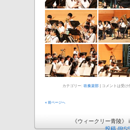
カテゴリー:
吹奏楽部
|
コメントは受け
« 前ページへ
《ウィークリー青陵》 is pr
投稿 (RSS