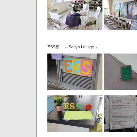
ESS部 ～Seiryo Lounge～