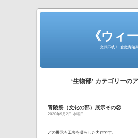
《ウィ
文武不岐 ! 倉敷青
‘生物部’ カテゴリーの
青陵祭（文化の部）展示その②
2020年9月2日 水曜日
どの展示も工夫を凝らした力作です。