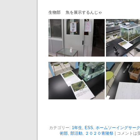
生物部 魚を展示するんじゃ
カテゴリー:
1年生
,
ESS
,
ホームソーイングサー
術部
,
部活動
,
２０２０青陵祭
|
コメントは