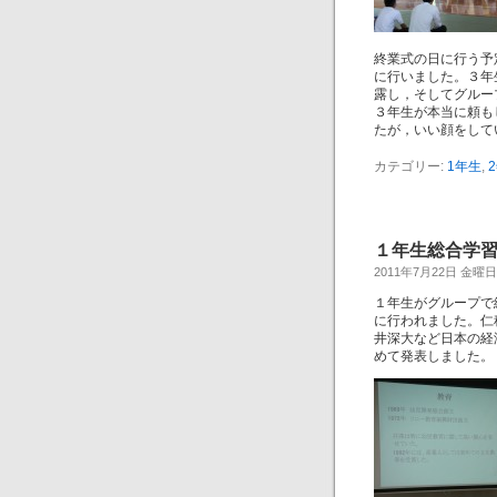
終業式の日に行う予
に行いました。３年
露し，そしてグルー
３年生が本当に頼も
たが，いい顔をして
カテゴリー:
1年生
,
１年生総合学習「
2011年7月22日 金曜日
１年生がグループで
に行われました。仁
井深大など日本の経
めて発表しました。