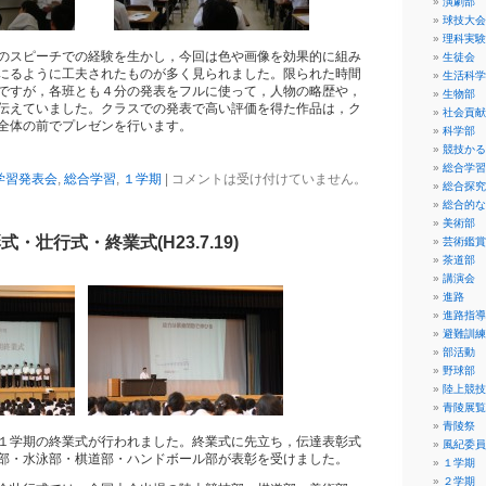
演劇部
球技大会
理科実験
のスピーチでの経験を生かし，今回は色や画像を効果的に組み
生徒会
にるように工夫されたものが多く見られました。限られた時間
生活科学
ですが，各班とも４分の発表をフルに使って，人物の略歴や，
生物部
伝えていました。クラスでの発表で高い評価を得た作品は，ク
社会貢献
全体の前でプレゼンを行います。
科学部
競技かる
総合学習
学習発表会
,
総合学習
,
１学期
|
コメントは受け付けていません。
総合探究
総合的な
美術部
・壮行式・終業式(H23.7.19)
芸術鑑賞
茶道部
講演会
進路
進路指導
避難訓練
部活動
野球部
陸上競技
青陵展覧
青陵祭
１学期の終業式が行われました。終業式に先立ち，伝達表彰式
風紀委員
部・水泳部・棋道部・ハンドボール部が表彰を受けました。
１学期
２学期