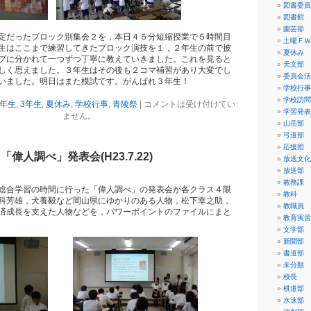
図書委員
図書館
園芸部
定だったブロック別集会２を，本日４５分短縮授業で５時間目
土曜ＦＷ
生はここまで練習してきたブロック演技を１，２年生の前で披
夏休み
プに分かれて一つずつ丁寧に教えていきました。これを見ると
天文部
しく思えました。３年生はその後も２コマ補習があり大変でし
委員会活
いました。明日はまた模試です。がんばれ３年生！
学校行事
学校訪問
2年生
,
3年生
,
夏休み
,
学校行事
,
青陵祭
|
コメントは受け付けてい
学習発表
ません。
山岳部
弓道部
応援団
偉人調べ」発表会(H23.7.22)
放送文化
放送部
教務課
総合学習の時間に行った「偉人調べ」の発表会が各クラス４限
教科
科芳雄，犬養毅など岡山県にゆかりのある人物，松下幸之助，
教職員
済成長を支えた人物などを，パワーポイントのファイルにまと
教育実習
文学部
新聞部
書道部
未分類
校長
棋道部
水泳部