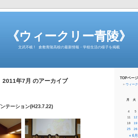
《ウィークリー青陵》
文武不岐 ! 倉敷青陵高校の最新情報・学校生活の様子を掲載
TOPペー
2011年7月 のアーカイブ
ウィーク
月
火
ーション(H23.7.22)
4
5
11
12
18
19
25
26
« 6月