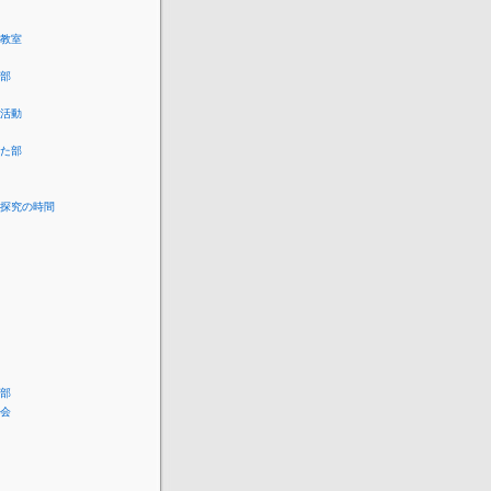
教室
部
活動
た部
探究の時間
部
会