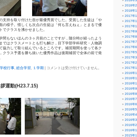
2018年
2018年
2018年
2017年
の支持を取り付けた壺が最優秀賞でした。受賞した生徒は「や
2017年
面の様子。惜しくも次点の生徒は「何も言えねぇ」とまるで優
2017年
トでクラスを沸かせました。
2017年
2017年
学間もないほんの３ヶ月前のことですが，随分時が経ったよう
2017年
まではクラスメートとも打ち解け，目下学部学科研究・人物調
2017年
て協力して取り組んでいるところです。補習期間を使って各ク
2017年
，クラス予選を勝ち抜いた優秀作品は後期補習で全体の前で発
。
2017年
2017年
学校行事
,
総合学習
,
１学期
|
コメントは受け付けていません。
2017年
2016年
2016年
2016年
動(H23.7.15)
2016年
2016年
2016年
2016年
2016年
2016年
2016年
2016年
2016年
2015年