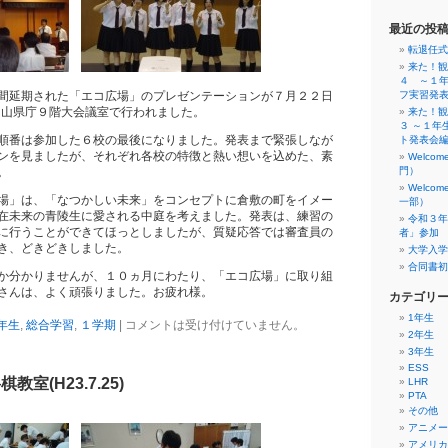
最近の投
転退任式
来た！観
４ ～１
間延期された「エコ広場」のプレゼンテーションが７月２２日
フ実習発
岡山県庁９階大会議室で行われました。
来た！観
３ ～１年
順番は参加した６校の最後になりました。発表まで緊張しなが
ト発表会
ンを見ましたが、それぞれ各校の特徴と熱い想いを込めた、素
Welco
。
門）
Welco
場」は、「なつかしい未来」をコンセプトに倉敷の町をイメー
一部）
在未来の青陵生に愛される中庭を考えました。発表は、練習の
令和３年
に行うことができてほっとしましたが、質疑応答では審査員の
者」参加
き、どきどきしました。
大学入学
合同書初
か分かりませんが、１０ヵ月にわたり、「エコ広場」に取り組
さんは、よく頑張りました。お疲れ様。
カテゴリ
1年生
年生
,
総合学習
,
１学期
|
コメントは受け付けていません。
2年生
3年生
ESS
室(H23.7.25)
LHR
PTA
その他
アニメー
アメリカ