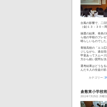
台風の影響で、二日
（金)１３：３０～
抽選の結果、発表の
ら他の学校のプレゼ
晴らしいものでした
青陵高校の「エコ広
ジしながら、過去現
甲斐あってスムーズ
方から鋭い質問を頂
選考結果はどうなる
んだ６人の生徒の皆
カテゴリー:
3
倉敷東小学校将棋教
2011年7月25日 月曜日