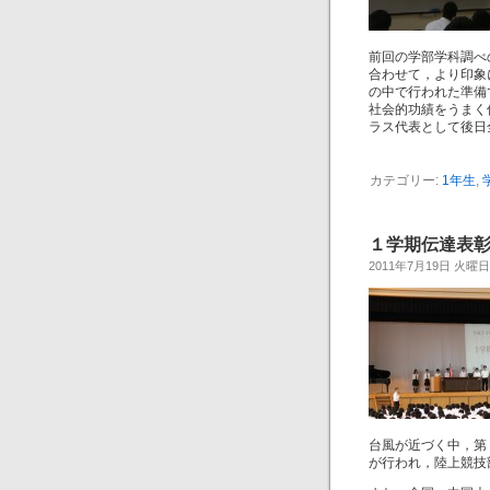
前回の学部学科調べ
合わせて，より印象
の中で行われた準備
社会的功績をうまく
ラス代表として後日
カテゴリー:
1年生
,
１学期伝達表彰式
2011年7月19日 火曜日
台風が近づく中，第
が行われ，陸上競技