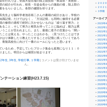
会壮行式では，全国大会出場の陸上競技部・棋道部・美術部，
２０２０
部の紹介が行われ，校長・生徒会長からの激励の後，陸上部の
２０２１
葉をもらいました。各部の健闘を祈ります。
３学期
長先生より脳科学者池谷裕二さんの書籍の紹介があり，学校の
アーカイ
知識記憶」だけではなく，「方法記憶」も同時に修得する必要
憶の修得の過程で絶対に欠かせないものは「繰り返す努力」と
2023年
あること，そして努力と根気を持ってことに臨めば，能力は累
2022年
いうことが言われました。また，最後に老子の言葉から「聞い
2021年
たことは覚える。やったことはわかる。（見つけたことはでき
2021年
やはり体験したり教えたりすることが記憶に残っていくであろ
2021年
。青陵高校生に向けて一番のエールになったと思います。
2021年
2021年
ているため，予定していたブロック集会も延期になり１１：０
2021年
りました。明日からは補習が始まります。
2021年
,
2年生
,
3年生
,
学校行事
,
１学期
|
コメントは受け付けていませ
2021年
ん。
2021年
2021年
2021年
2021年
テーション練習(H23.7.15)
2020年
2020年
2020年
2020年
2020年
2020年
2020年