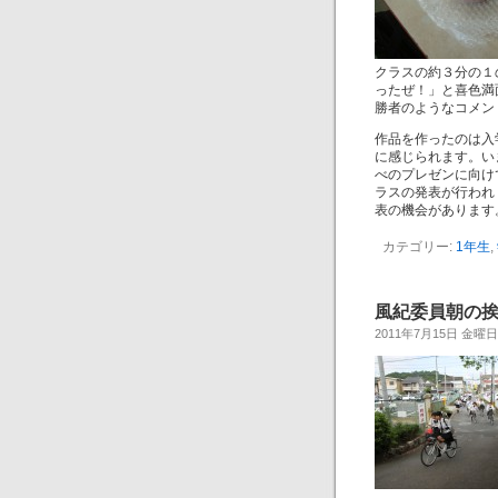
クラスの約３分の１
ったぜ！」と喜色満
勝者のようなコメン
作品を作ったのは入
に感じられます。い
べのプレゼンに向け
ラスの発表が行われ
表の機会があります
カテゴリー:
1年生
,
風紀委員朝の挨拶運
2011年7月15日 金曜日