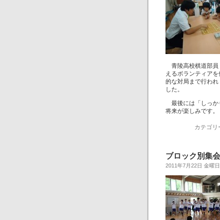
青陵高校棋道部員１
えるボランティアを
的な対局まで行われ
した。
最後には「しっかり
将来が楽しみです。
カテゴリ
ブロック別集会２(
2011年7月22日 金曜日