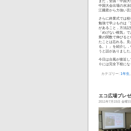
また，全国・中国大
中国大会出場の水泳
江國君から力強い言
さらに終業式では校
勉強で学ぶものは「
があること，方法記
「めげない根気」で
乗の関数で伸びると
たことは忘れる。見
る。）」を紹介し，
うと話がありました
今日は台風が接近し
０には完全下校にな
カテゴリー:
1年生
エコ広場プレゼン
2011年7月15日 金曜日