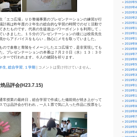
2020年
2020年
2020年
2020年
「エコ広場」ＵＤ整備事業のプレゼンテーションの練習が行
2020年
場計画は昨年度の２年生の総合的な学習の時間でのゼミ活動で
2019年
てきたものです。代表の生徒達はパワーポイントを利用して，
2019年
ていきました。１５分のプレゼンテーションの後には校長先生
員からアドバイスをもらい，熱心にメモを取っていました。
2019年
2019年
ので倉敷と青陵をイメージしたエコ広場で，是非実現しても
2019年
た。プレゼンテーションの本番は７月２０日（水）１３：３０
2019年
ンターで行われます。６人の健闘を祈ります。
2019年
2019年
年生
,
総合学習
,
１学期
|
コメントは受け付けていません。
2019年
2019年
2019年
評会(H23.7.15)
2019年
2018年
2018年
通常授業の最終日，総合学習で作成した備前焼が焼き上がって
2018年
スでは品評会が行われ，一人１票で気に入った作品に投票をし
2018年
2018年
2018年
2018年
2018年
2018年