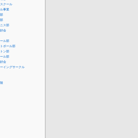
スクール
ル事業
部
部
ニス部
好会
ール部
トボール部
トン部
ール部
好会
ーイングサークル
陵