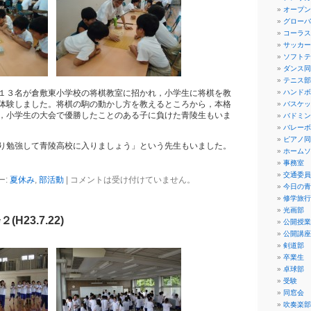
オープン
グローバ
コーラス
サッカー
ソフトテ
ダンス同
テニス部
３名が倉敷東小学校の将棋教室に招かれ，小学生に将棋を教
ハンドボ
体験しました。将棋の駒の動かし方を教えるところから，本格
バスケッ
，小学生の大会で優勝したことのある子に負けた青陵生もいま
バドミン
バレーボ
ピアノ同
勉強して青陵高校に入りましょう」という先生もいました。
ホームソ
事務室
交通委員
ー:
夏休み
,
部活動
|
コメントは受け付けていません。
今日の青
修学旅行
光画部
H23.7.22)
公開授業
公開講座
剣道部
卒業生
卓球部
受験
同窓会
吹奏楽部