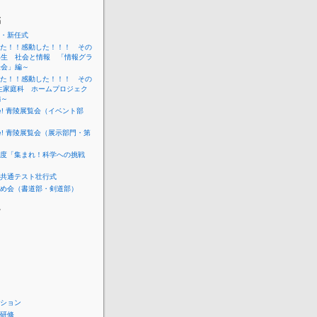
稿
・新任式
た！！感動した！！！ その
年生 社会と情報 「情報グラ
表会」編～
た！！感動した！！！ その
生家庭科 ホームプロジェク
編～
me! 青陵展覧会（イベント部
me! 青陵展覧会（展示部門・第
度「集まれ！科学への挑戦
共通テスト壮行式
め会（書道部・剣道部）
ー
ション
研修