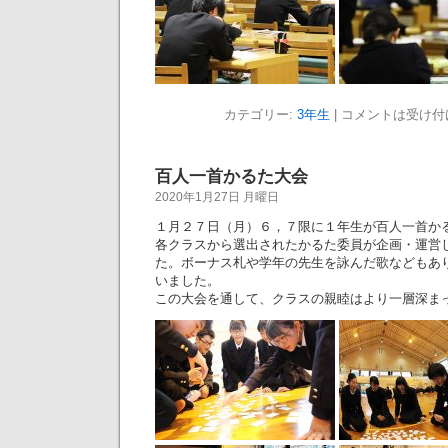
カテゴリー:
3年生
|
コメントは受け付
百人一首かるた大会
2020年1月27日 月曜日
１月２７日（月）６，７限に１年生が百人一首か
各クラスから選出されたかるた委員が企画・運営
た。ボーナス札や学年の先生を詠んだ歌などもあ
いました。
この大会を通して、クラスの親睦はより一層深ま