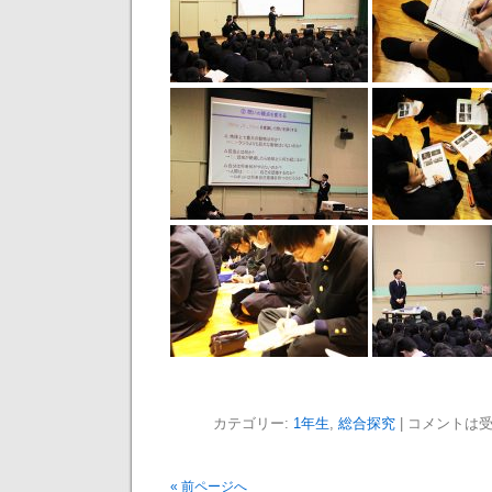
カテゴリー:
1年生
,
総合探究
|
コメントは
« 前ページへ