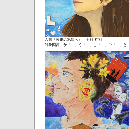
入賞『未来の私達へ』 中村 都羽
対象図書「か「 」く「 」し「 」ご「 」と