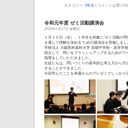
カテゴリー:
3年生
|
コメントは受け付
令和元年度 ゼミ活動講演会
2020年1月17日 金曜日
１月１５日（水）、１年生を対象に“ゼミ活動の
を通して理解を深める”ための講演会を実施しまし
学校法人 大阪医科薬科大学 高槻中学校・高等学校 
招きして、問いをブラッシュアップするためのワ
指導をしていただきました。
生徒たちは、問いづくりの基本的な考え方から方
することができました。
今回学んだことを来週からのプレゼミでしっかり