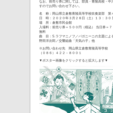
なお、前売り券に関しては、部員・青陵高校・中
すのでお問い合わせ下さい。
名 称：岡山県立倉敷青陵高等学校吹奏楽部 第
日 時：２０２０年３月２８日（土）１３：３０ 
場 所：倉敷市民会館
入場料：前売り券＝５００円（税込） 当日券＝７
無料
曲 目：S.ラフマニノフ／パガニーニの主題によ
野田洋次郎／交響組曲「天気の子」他
※お問い合わせ先 岡山県立倉敷青陵高等学校
（０８６）４２２－８００１
▼ポスター画像をクリックすると拡大します▼