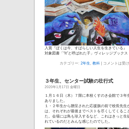
入賞『ぼくは今、すばらしい人生を生きている』 
対象図書「“It”と呼ばれた子」ヴィレッジブックス
カテゴリー:
2年生
,
教科
|
コメントは受
３年生、センター試験の壮行式
2020年1月17日 金曜日
１月１６日（木）７限に本校くすのき会館で３年
ありました。
１・２年生から贈呈された応援旗の前で校長先生
は、それぞれが最後までベストを尽くしてくるこ
た。会場には鳥も珍入するなど、これはきっと生
れているのだとみんな感じたのでした。