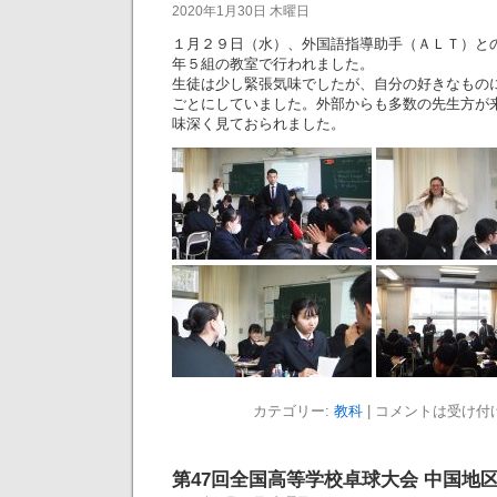
2020年1月30日 木曜日
１月２９日（水）、外国語指導助手（ＡＬＴ）と
年５組の教室で行われました。
生徒は少し緊張気味でしたが、自分の好きなもの
ごとにしていました。外部からも多数の先生方が
味深く見ておられました。
カテゴリー:
教科
|
コメントは受け付
第47回全国高等学校卓球大会 中国地区