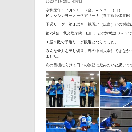
2020年1月29日 水曜日
令和元年１２月２０日（金）～２２日（日）
於：シシンヨーオークアリーナ（呉市総合体育館
予選リーグ 第１試合 祇園北（広島）との対戦
第2試合 萩光塩学院（山口）との対戦は０－３
１勝１敗で予選リーグ敗退となりました。
みんな全力を出し切り，春の中国大会にできなか
ました。
次の目標に向けて日々の練習に励みたいと思いま