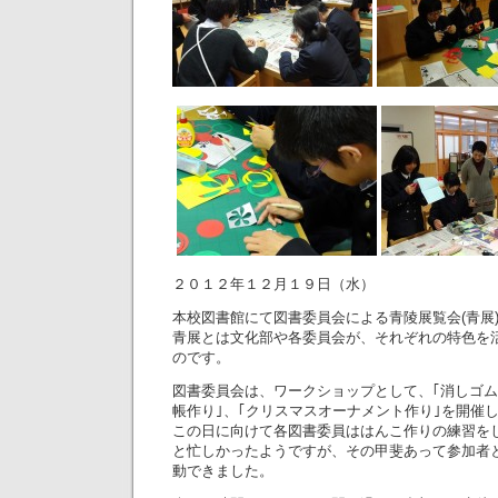
２０１２年１２月１９日（水）
本校図書館にて図書委員会による青陵展覧会(青展
青展とは文化部や各委員会が、それぞれの特色を
のです。
図書委員会は、ワークショップとして、｢消しゴム
帳作り｣、｢クリスマスオーナメント作り｣を開催
この日に向けて各図書委員ははんこ作りの練習を
と忙しかったようですが、その甲斐あって参加者
動できました。