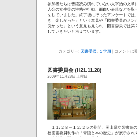
参加者たちは普段読み慣れていない太宰治の文章
人公の女生徒の性格や行動、面白い表現などを取
をしていました。終了後に行ったアンケートでは
き、楽しかった」という意見や「図書委員のメン
良かった」という意見も見られ、図書委員では第
していきたいと考えています。
カテゴリー:
図書委員
,
１学期
|
コメントは
図書委員会 (H21.11.28)
2009年11月28日 土曜日
１１/２８～１２/２５の期間、岡山県立図書館
校図書委員制作の「青陵と本の歴史」が展示されて