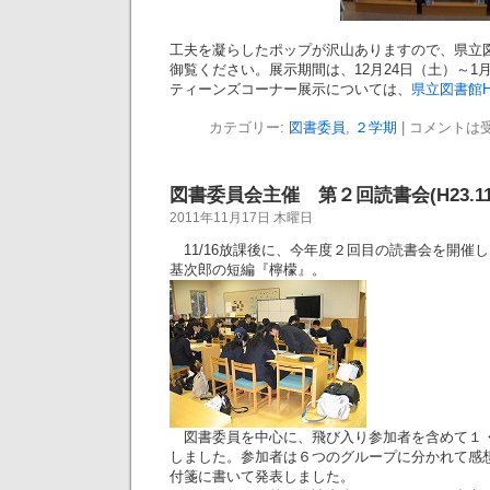
工夫を凝らしたポップが沢山ありますので、県立
御覧ください。展示期間は、12月24日（土）～1
ティーンズコーナー展示については、
県立図書館H
カテゴリー:
図書委員
,
２学期
|
コメントは
図書委員会主催 第２回読書会(H23.11.
2011年11月17日 木曜日
11/16放課後に、今年度２回目の読書会を開催
基次郎の短編『檸檬』。
図書委員を中心に、飛び入り参加者を含めて１
しました。参加者は６つのグループに分かれて感
付箋に書いて発表しました。