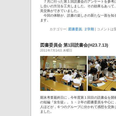
７月に行った第１回読書会のアンケートを参考
し合いの方法を工夫しました。その効果もあって
見交換ができていました。
今回の体験が、読書の楽しさの新たな一面を知
ます。
カテゴリー:
図書委員
,
２学期
|
コメントは
図書委員会 第1回読書会(H23.7.13)
2011年7月14日 木曜日
期末考査最終日に，今年度第１回目の読書会を開
の短編『女生徒』。１・２年の図書委員を中心に
人ほどが，６つのグループに分かれて感想を交換
ました。