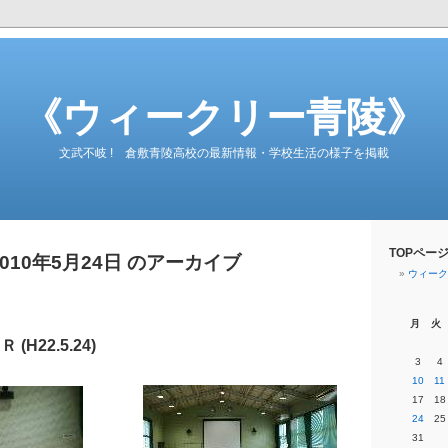
《ウィークリー青陵》
文武不岐 ! 倉敷青陵高校の最新情報・学校生活の様子を掲載
TOPペー
2010年5月24日 のアーカイブ
ウィーク
月
火
H22.5.24)
3
4
10
11
17
18
24
25
31