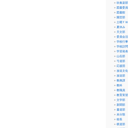
吹奏楽部
図書委員
図書館
園芸部
土曜ＦＷ
夏休み
天文部
委員会活
学校行事
学校訪問
学習発表
山岳部
弓道部
応援団
放送文化
放送部
教務課
教科
教職員
教育実習
文学部
新聞部
書道部
未分類
校長
棋道部