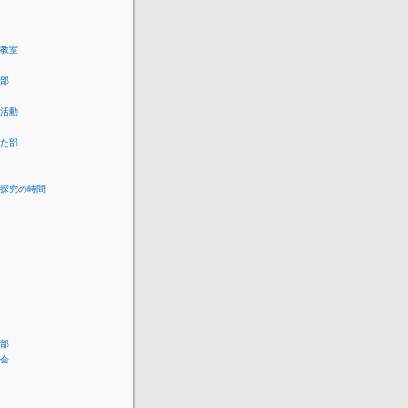
教室
部
活動
た部
探究の時間
部
会