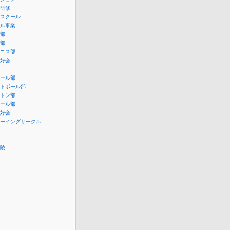
研修
スクール
ル事業
部
部
ニス部
好会
ール部
トボール部
トン部
ール部
好会
ーイングサークル
陵