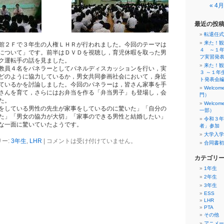
« 4月
最近の投
転退任式
来た！観
２Ｆで３年生の人権ＬＨＲが行われました。今回のテーマは
４ ～１
について」です。前半はＤＶＤを視聴し，育児休暇を取った男
フ実習発
ク運転手の話を見ました。
来た！観
員４名をパネラーとしてパネルディスカッションを行い，実
３ ～１年
どのように協力しているか，男女共同参画社会において，身近
ト発表会
ているかを討論しました。今回のパネラーは，皆さん家事を手
Welco
さんを育て，さらにはお弁当を作る「弁当男子」も登場し，会
門）
た。
Welco
している男性の先生が家事をしているのに驚いた」「自分の
一部）
た」「男女の協力が大切」「家事のできる男性と結婚したい」
令和３年
な一面に驚いていたようです。
者」参加
大学入学
ー:
3年生
,
LHR
|
コメントは受け付けていません。
合同書初
カテゴリ
1年生
2年生
3年生
ESS
LHR
PTA
その他
アニメー