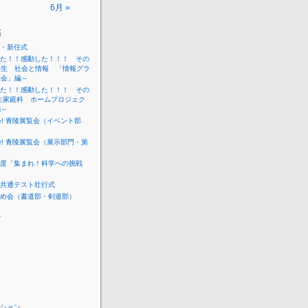
6月 »
稿
・新任式
た！！感動した！！！ その
年生 社会と情報 「情報グラ
表会」編～
た！！感動した！！！ その
生家庭科 ホームプロジェク
編～
me! 青陵展覧会（イベント部
me! 青陵展覧会（展示部門・第
度「集まれ！科学への挑戦
共通テスト壮行式
め会（書道部・剣道部）
ー
ション