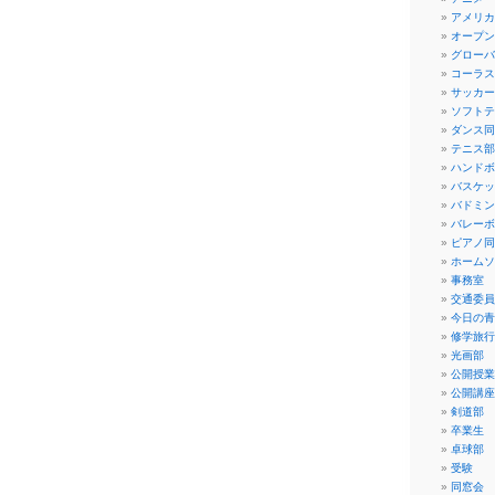
アメリカ
オープン
グローバ
コーラス
サッカー
ソフトテ
ダンス同
テニス部
ハンドボ
バスケッ
バドミン
バレーボ
ピアノ同
ホームソ
事務室
交通委員
今日の青
修学旅行
光画部
公開授業
公開講座
剣道部
卒業生
卓球部
受験
同窓会