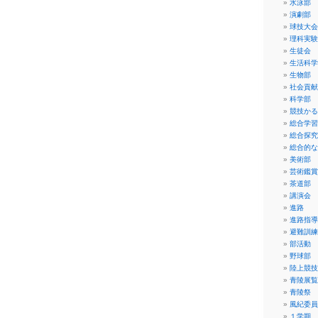
水泳部
演劇部
球技大会
理科実験
生徒会
生活科学
生物部
社会貢献
科学部
競技かる
総合学習
総合探究
総合的な
美術部
芸術鑑賞
茶道部
講演会
進路
進路指導
避難訓練
部活動
野球部
陸上競技
青陵展覧
青陵祭
風紀委員
１学期