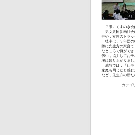
７限にくすのき会館
「男女共同参画社会
性や，女性のトラッ
後半は，３年団の教
際に先生方の家庭で
なところで何ができ
伝い，協力してお子
場は盛り上がりまし
感想では，「仕事を
家庭も同じだと感じ
など，先生方の新た
カテゴリ