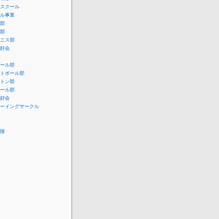
スクール
ル事業
部
部
ニス部
好会
ール部
トボール部
トン部
ール部
好会
ーイングサークル
陵