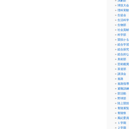
演劇部
球技大会
理科実験
生徒会
生活科学
生物部
社会貢献
科学部
競技かる
総合学習
総合探究
総合的な
美術部
芸術鑑賞
茶道部
講演会
進路
進路指導
避難訓練
部活動
野球部
陸上競技
青陵展覧
青陵祭
風紀委員
１学期
２学期