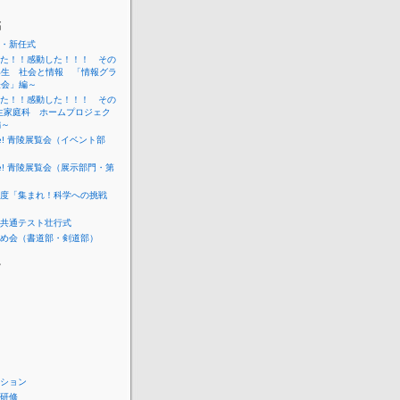
稿
・新任式
た！！感動した！！！ その
年生 社会と情報 「情報グラ
表会」編～
た！！感動した！！！ その
生家庭科 ホームプロジェク
編～
me! 青陵展覧会（イベント部
me! 青陵展覧会（展示部門・第
度「集まれ！科学への挑戦
共通テスト壮行式
め会（書道部・剣道部）
ー
ション
研修