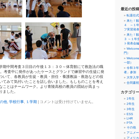
最近の投
転退任式
来た！観
４ ～１
フ実習発
来た！観
３ ～１年
ト発表会
Welco
門）
Welco
一部）
学期中間考査３日目の午後１３：３０～体育館にて救急法の職
令和３年
た。考査中に発作があったケースとグランドで練習中の生徒に発
者」参加
ついて、各教員が生徒・教員・担任・養護教諭・救急などの役
大学入学
いてみて気付いたことを話し合いました。もしものことを考え
合同書初
なことはチームワーク。より青陵高校の教員の団結が高まっ
りました。
カテゴリ
1年生
の他
,
学校行事
,
１学期
|
コメントは受け付けていません。
2年生
3年生
ESS
LHR
PTA
その他
アニメー
アメリカ