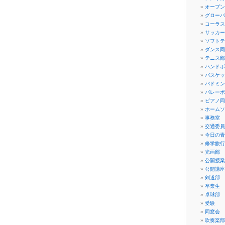
オープン
グローバ
コーラス
サッカー
ソフトテ
ダンス同
テニス部
ハンドボ
バスケッ
バドミン
バレーボ
ピアノ同
ホームソ
事務室
交通委員
今日の青
修学旅行
光画部
公開授業
公開講座
剣道部
卒業生
卓球部
受験
同窓会
吹奏楽部