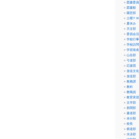
図書委員
図書館
園芸部
土曜ＦＷ
夏休み
天文部
委員会活
学校行事
学校訪問
学習発表
山岳部
弓道部
応援団
放送文化
放送部
教務課
教科
教職員
教育実習
文学部
新聞部
書道部
未分類
校長
棋道部
水泳部