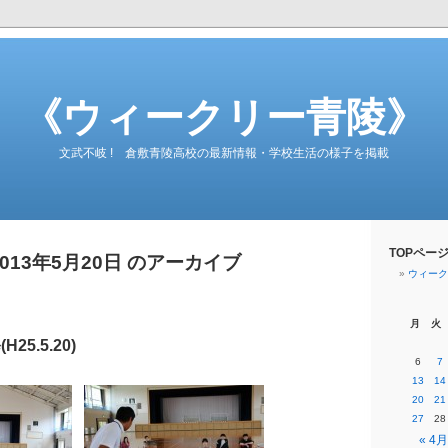
《ウィークリー青陵》
文武不岐 ! 倉敷青陵高校の最新情報・学校生活の様子を掲載
TOPペー
2013年5月20日 のアーカイブ
ウィーク
月
火
5.5.20)
6
7
13
14
20
21
27
28
« 4月