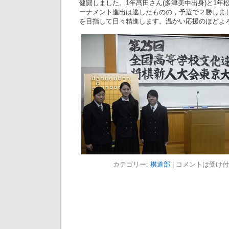
健闘しました。1年髙田さん(多津美中出身)と1年
ーナメント進出は逃したものの，予選で２勝しま
を目指して日々精進します。温かい応援のほどよ
カテゴリー:
棋道部
|
コメントは受け付