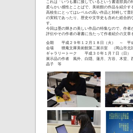
これは「いつも書に接しているという書道部員の
柔らかい感性とことばで、美術館の作品を紹介す
高校生にとってはレベルの高い作品と対峙して普
の実戦であったり、歴史や文学史も含めた総合的
す。
今回は墨の輝きの美しい作品の特集なので、作者
評伝やその作者の著書に当たって作者紹介の文章
会期 平成２９年１２月１８日（火） ～ 平
会場 狸庵文庫美術館第二展示室 （岡山市北
ギャラリートーク 平成３０年１月７日（日）
展示品の作者 風外、白隠、蓮月、方谷、木堂、
晶子 等