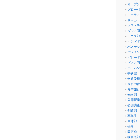
オープン
グローバ
コーラス
サッカー
ソフトテ
ダンス同
テニス部
ハンドボ
バスケッ
バドミン
バレーボ
ピアノ同
ホームソ
事務室
交通委員
今日の青
修学旅行
光画部
公開授業
公開講座
剣道部
卒業生
卓球部
受験
同窓会
吹奏楽部