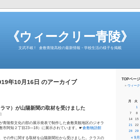
《ウィークリー青陵》
文武不岐 ! 倉敷青陵高校の最新情報・学校生活の様子を掲載
TOPペー
019年10月16日 のアーカイブ
ウィーク
月
火
オラマ）が山陽新聞の取材を受けました
1
7
8
日
14
15
が青陵祭文化の部の展示発表で制作した倉敷美観地区のジオラ
21
22
敷市阿知２丁目23―18）に展示されています。☛
倉敷物語館
28
29
« 9月
、その件に関する取材を山陽新聞社から受けました。クラスの