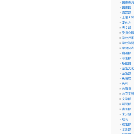
図書委員
図書館
園芸部
土曜ＦＷ
夏休み
天文部
委員会活
学校行事
学校訪問
学習発表
山岳部
弓道部
応援団
放送文化
放送部
教務課
教科
教職員
教育実習
文学部
新聞部
書道部
未分類
校長
棋道部
水泳部