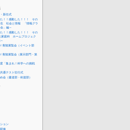
稿
・新任式
た！！感動した！！！ その
年生 社会と情報 「情報グラ
表会」編～
た！！感動した！！！ その
生家庭科 ホームプロジェク
編～
me! 青陵展覧会（イベント部
me! 青陵展覧会（展示部門・第
度「集まれ！科学への挑戦
共通テスト壮行式
め会（書道部・剣道部）
ー
ション
研修