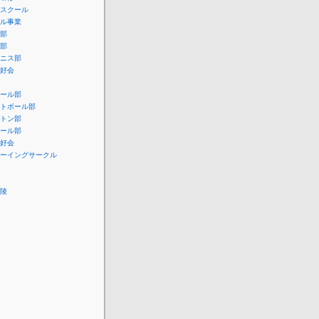
スクール
ル事業
部
部
ニス部
好会
ール部
トボール部
トン部
ール部
好会
ーイングサークル
陵