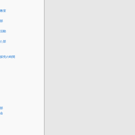
教室
部
活動
た部
探究の時間
部
会