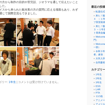
の方から制作の目的や苦労話、ジオラマを通して伝えたいこと
した。
最近の投
イスから来られた観光客の方の質問に応える場面もあり、わず
転退任式
通じて国際交流もできました。
来た！観
４ ～１
フ実習発
来た！観
３ ～１年
ト発表会
Welco
門）
Welco
一部）
令和３年
者」参加
大学入学
合同書初
カテゴリ
1年生
2年生
ゴリー:
1年生
|
コメントは受け付けていません。
3年生
ESS
LHR
PTA
その他
アニメー
アメリカ