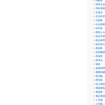
演劇部
球技大会
理科実験
生徒会
生活科学
生物部
社会貢献
科学部
競技かる
総合学習
総合探究
総合的な
美術部
芸術鑑賞
茶道部
講演会
進路
進路指導
避難訓練
部活動
野球部
陸上競技
青陵展覧
青陵祭
風紀委員
１学期
２学期