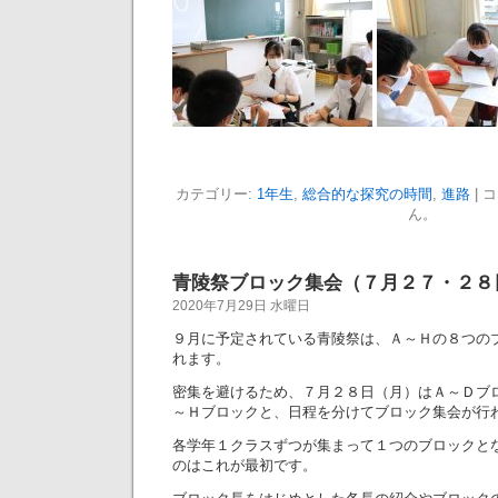
カテゴリー:
1年生
,
総合的な探究の時間
,
進路
|
コ
ん。
青陵祭ブロック集会（７月２７・２８
2020年7月29日 水曜日
９月に予定されている青陵祭は、Ａ～Ｈの８つの
れます。
密集を避けるため、７月２８日（月）はＡ～Ｄブ
～Ｈブロックと、日程を分けてブロック集会が行
各学年１クラスずつが集まって１つのブロックと
のはこれが最初です。