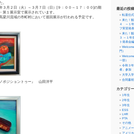
た。
年３月２日（火）～３月７日（日）[９：００～１７：００]の期
最近の投
・第１展示室で展示されています。
転退任式
高梁川流域の市町村において巡回展示が行われる予定です。
来た！観
４ ～１
フ実習発
来た！観
３ ～１年
ト発表会
Welco
門）
Welco
一部）
令和３年
者」参加
大学入学
合同書初
ノポジショントゥー』 山田洋平
カテゴリ
1年生
2年生
3年生
ESS
LHR
PTA
その他
アニメー
アメリカ