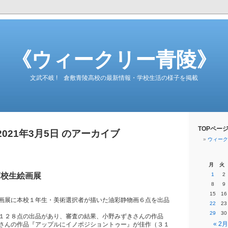
《ウィークリー青陵》
文武不岐 ! 倉敷青陵高校の最新情報・学校生活の様子を掲載
TOPペー
2021年3月5日 のアーカイブ
ウィーク
月
火
高校生絵画展
1
2
8
9
15
16
画展に本校１年生・美術選択者が描いた油彩静物画６点を出品
22
23
29
30
１２８点の出品があり、審査の結果、小野みずきさんの作品
« 2月
さんの作品『アップルにイノポジショントゥー』が佳作（３１