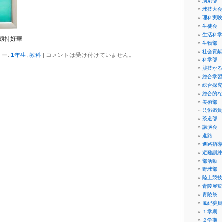
演劇部
球技大会
理科実験
生徒会
生活科学
劔持好華
生物部
社会貢献
ー:
1年生
,
教科
|
コメントは受け付けていません。
科学部
競技かる
総合学習
総合探究
総合的な
美術部
芸術鑑賞
茶道部
講演会
進路
進路指導
避難訓練
部活動
野球部
陸上競技
青陵展覧
青陵祭
風紀委員
１学期
２学期