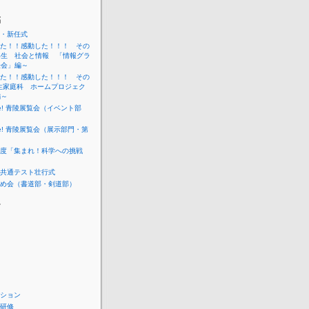
稿
・新任式
た！！感動した！！！ その
年生 社会と情報 「情報グラ
表会」編～
た！！感動した！！！ その
生家庭科 ホームプロジェク
編～
me! 青陵展覧会（イベント部
me! 青陵展覧会（展示部門・第
度「集まれ！科学への挑戦
共通テスト壮行式
め会（書道部・剣道部）
ー
ション
研修