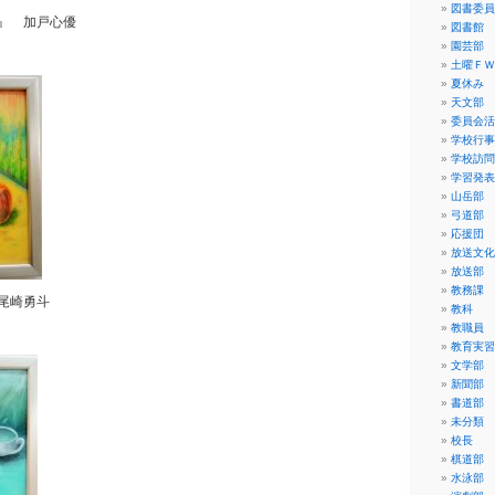
図書委員
』 加戸心優
図書館
園芸部
土曜ＦＷ
夏休み
天文部
委員会活
学校行事
学校訪問
学習発表
山岳部
弓道部
応援団
放送文化
放送部
教務課
尾崎勇斗
教科
教職員
教育実習
文学部
新聞部
書道部
未分類
校長
棋道部
水泳部