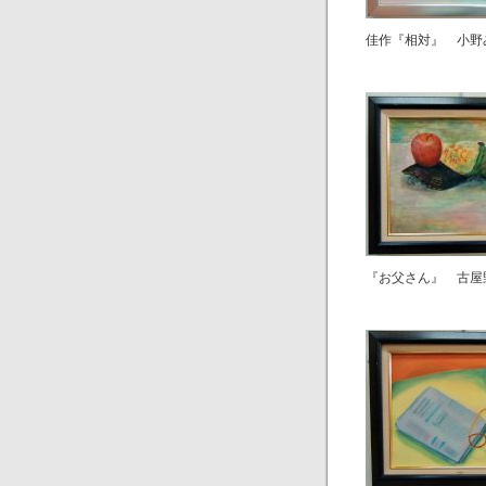
佳作『相対』 小野
『お父さん』 古屋