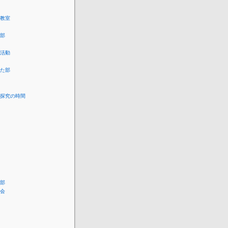
教室
部
活動
た部
探究の時間
部
会