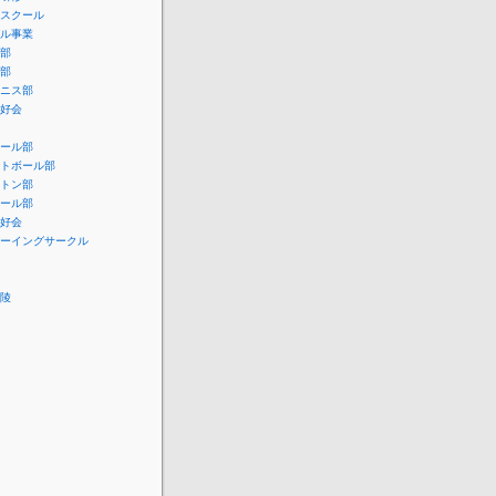
スクール
ル事業
部
部
ニス部
好会
ール部
トボール部
トン部
ール部
好会
ーイングサークル
陵