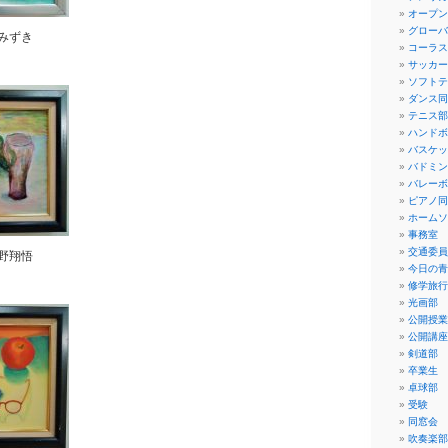
オープン
グローバ
みずき
コーラス
サッカー
ソフトテ
ダンス同
テニス部
ハンドボ
バスケッ
バドミン
バレーボ
ピアノ同
ホームソ
事務室
交通委員
野翔悟
今日の青
修学旅行
光画部
公開授業
公開講座
剣道部
卒業生
卓球部
受験
同窓会
吹奏楽部