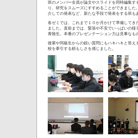
班のメンバー全員が論文やスライドを同時編集す
り、研究をスムーズにすすめることができました。
介しての発表など、新たな手段で発表をする班も
各ゼミでは、これまで１０か月かけて準備してき
ました。直前までは、緊張や不安でいっぱいの様
青陵生。本番のプレゼンテーション力は見事なも
後輩や同級生からの鋭い質問にもハキハキと答え
校を牽引する頼もしさを感じました。