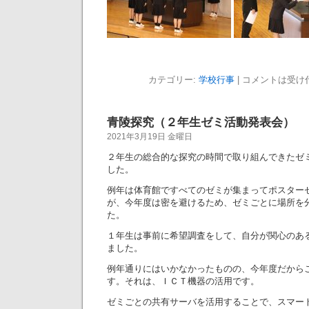
カテゴリー:
学校行事
|
コメントは受け
青陵探究（２年生ゼミ活動発表会）
2021年3月19日 金曜日
２年生の総合的な探究の時間で取り組んできたゼ
した。
例年は体育館ですべてのゼミが集まってポスター
が、今年度は密を避けるため、ゼミごとに場所を
た。
１年生は事前に希望調査をして、自分が関心のあ
ました。
例年通りにはいかなかったものの、今年度だから
す。それは、ＩＣＴ機器の活用です。
ゼミごとの共有サーバを活用することで、スマー