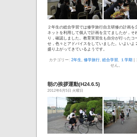
２年生の総合学習では修学旅行自主研修の計画を
ネットを利用して個人で計画を立てましたが，そ
り，確認しました。教育実習生も自分が行ったコ
せ，色々とアドバイスをしていました。いよいよ
盛り上がってきているようです。
カテゴリー:
2年生
,
修学旅行
,
総合学習
,
１学期
|
せん。
朝の挨拶運動(H24.6.5)
2012年6月5日 火曜日