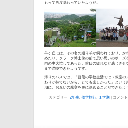
もって再度味わっていたようだ。
羊ヶ丘には、その名の通り羊が飼われており、か
めたり、クラーク博士像の前で思い思いのポーズ
雨の中大忙しであった。前日の疲れなど感じさせ
まで満喫できたようです。
帰りのバスでは、「普段の学校生活では（教室の
わりが持てないから、とても楽しかった」という
期に、お互いの親交を更に深めることだできたよ
カテゴリー:
2年生
,
修学旅行
,
１学期
|
コメント