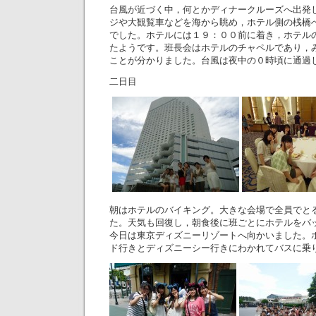
台風が近づく中，何とかディナークルーズへ出発
ジや大観覧車などを海から眺め，ホテル側の桟橋
でした。ホテルには１９：００前に着き，ホテル
たようです。班長会はホテルのチャペルであり，
ことが分かりました。台風は夜中の０時頃に通過
二日目
朝はホテルのバイキング。大きな会場で全員でと
た。天気も回復し，朝食後に班ごとにホテルをバ
今日は東京ディズニーリゾートへ向かいました。
ド行きとディズニーシー行きにわかれてバスに乗