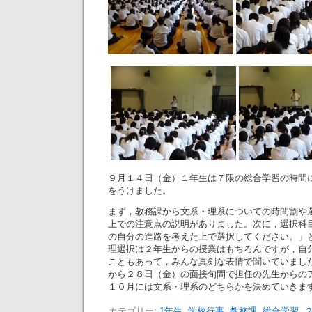
９月１４日（金）１年生は７限の総合学習の時間
をうけました。
まず，教務課から文系・理系についての時間割や
上での注意点の説明がありました。次に，選択科
の自分の進路を考えた上で選択してください。」
理選択は２年生からの授業はもちろんですが，自
こともあって，みんな真剣な表情で聞いていまし
から２８日（金）の面接旬間で担任の先生からの
１０月には文系・理系のどちらかを決めていきま
カテゴリー:
1年生
,
学校行事
,
教務課
,
総合学習
,