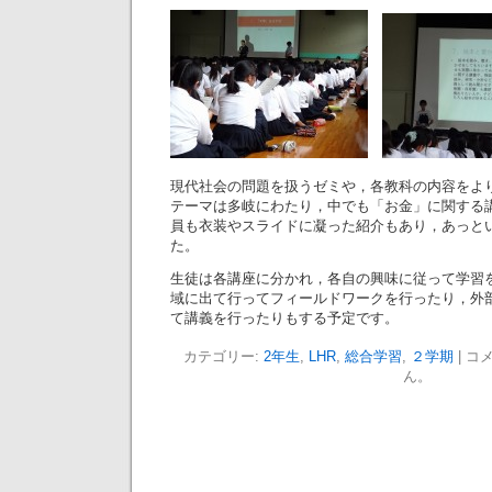
現代社会の問題を扱うゼミや，各教科の内容をよ
テーマは多岐にわたり，中でも「お金」に関する
員も衣装やスライドに凝った紹介もあり，あっと
た。
生徒は各講座に分かれ，各自の興味に従って学習
域に出て行ってフィールドワークを行ったり，外
て講義を行ったりもする予定です。
カテゴリー:
2年生
,
LHR
,
総合学習
,
２学期
|
コ
ん。