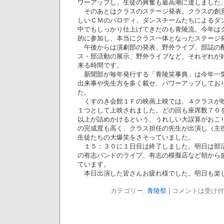
ワーアップし、生徒の興奮も最高潮に達しました
そのあとはクラスのステージ発表。クラスの創
しいＣＭのパロディ、ダンスチームたちによるダ
中でもしっかり仕上げてきたのも青陵流。今年は
的に参加し、本当にクラス一体となったステージ
午後からは演劇部の発表、野外ライブ、部誌の
ス・部活動の展示、野外ライブなど、それぞれが
来る時間です。
新聞部が毎年発行する「青陵笑事典」は今年一
出来事や先生方を多く載せ、パワーアップしてお
た。
くすのき会館１Ｆの映画上映では、４クラスが
１つとして上映されました。どの回も座席数７０
以上が詰めかけるという、うれしい大誤算がおこ
の完成度も高く、クラス担任の先生が出演し（主
生徒たちの大爆笑をさそっていました。
１５：３０に１日目は終了しました。明日は部
の有志バンドのライブ、有志の模擬店など朝から
ています。
本日出演した皆さんお疲れ様でした。明日も楽
カテゴリー:
青陵祭
|
コメントは受け付